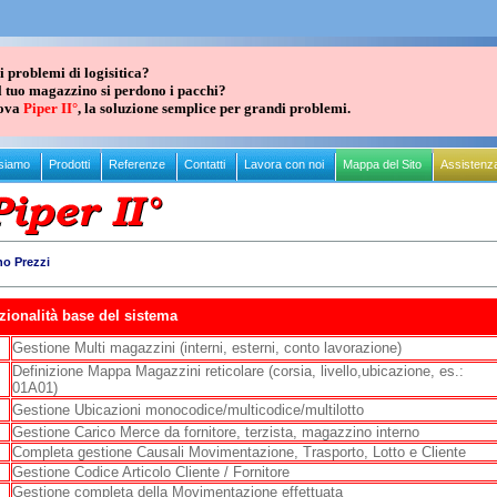
 problemi di logisitica?
l tuo magazzino si perdono i pacchi?
ova
Piper II°
, la soluzione semplice per grandi problemi.
 siamo
Prodotti
Referenze
Contatti
Lavora con noi
Mappa del Sito
Assistenz
no Prezzi
zionalità base del sistema
Gestione Multi magazzini (interni, esterni, conto lavorazione)
Definizione Mappa Magazzini reticolare (corsia, livello,ubicazione, es.:
01A01)
Gestione Ubicazioni monocodice/multicodice/multilotto
Gestione Carico Merce da fornitore, terzista, magazzino interno
Completa gestione Causali Movimentazione, Trasporto, Lotto e Cliente
Gestione Codice Articolo Cliente / Fornitore
Gestione completa della Movimentazione effettuata