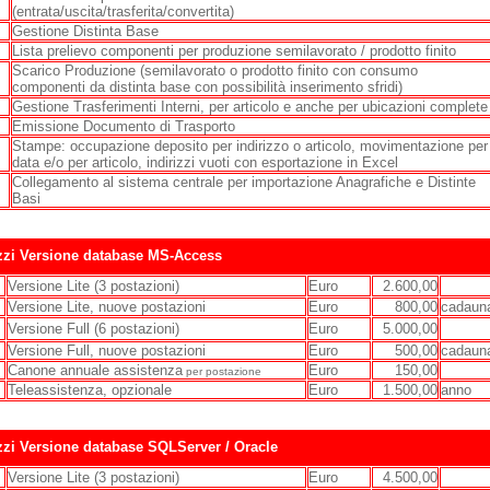
(entrata/uscita/trasferita/convertita)
Gestione Distinta Base
Lista prelievo componenti per produzione semilavorato / prodotto finito
Scarico Produzione (semilavorato o prodotto finito con consumo
componenti da distinta base con possibilità inserimento sfridi)
Gestione Trasferimenti Interni, per articolo e anche per ubicazioni complete
Emissione Documento di Trasporto
Stampe: occupazione deposito per indirizzo o articolo, movimentazione per
data e/o per articolo, indirizzi vuoti con esportazione in Excel
Collegamento al sistema centrale per importazione Anagrafiche e Distinte
Basi
zzi Versione database MS-Access
Versione Lite (3 postazioni)
Euro
2.600,00
Versione Lite, nuove postazioni
Euro
800,00
cadaun
Versione Full (6 postazioni)
Euro
5.000,00
Versione Full, nuove postazioni
Euro
500,00
cadaun
Canone annuale assistenza
Euro
150,00
per postazione
Teleassistenza, opzionale
Euro
1.500,00
anno
zzi Versione database SQLServer / Oracle
Versione Lite (3 postazioni)
Euro
4.500,00