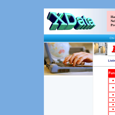
Hai
Ne
Pr
Chi
Listi
Fun